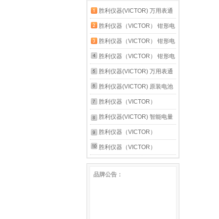
胜利仪器(VICTOR) 万用表通
用附件20A表笔表棒CAT III
胜利仪器（VICTOR） 钳形电
1000V 20A 胜利20A原装表笔
流表 数字高精度全自动防烧
胜利仪器（VICTOR） 钳形电
钳流电工 VC6017官方标配
流表 数字高精度全自动防烧
胜利仪器（VICTOR） 钳形电
钳流电工 VC6018新款【交流
流表 数字高精度全自动防烧
胜利仪器(VICTOR) 万用表通
600A】
钳流电工 VC6056B【交直流
用附件20A表笔表棒CAT III
胜利仪器(VICTOR) 原装电池
1000A】
1000V 20A 20A特尖特细表笔
2个 碳性电池6F22 9v叠层式
胜利仪器（VICTOR）
VC868A+ 无铅恒温拆焊台 二
胜利仪器(VICTOR) 智能电量
合一热风枪电烙铁
测量仪功率计 电参数测试仪
胜利仪器（VICTOR）
高精度电参数表 VC7800官方
VC890C+D 万用表数字高精
胜利仪器（VICTOR）
标配
度全自动智能万能表维修电工
VC890C+D 万用表数字高精
品牌公告：
多用 VC881D官方标配
度全自动智能万能表维修电工
多用 VC890C+仪表包+充电
套装