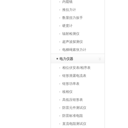
仪
内窥镜
推拉力计
数显扭力扳手
硬度计
辐射检测仪
超声波探测仪
电梯绳索张力计
电力仪器
相位伏安表/相序表
钳形泄露电流表
钳形功率表
核相仪
高低压钳形表
防雷元件测试仪
防雷标准电阻
直流电阻测试仪